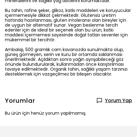
minerallerini ve sağlıklı yağ asitlerini korumaktadır.
Bu tahin, rafine şeker, glikoz, katkı maddeleri ve koruyucular
içermemesiyle dikkat çekmektedir. Glutensiz üretim
hattında hazırlanması, gluten intoleransı olan bireyler için
de uygun bir alternatif sunar. Vegan beslenme tercih
edenler için de ideal bir seçenek olan bu ürün, katkı
maddesi içermemesi sayesinde doğal tatları sevenler için
mükemmel bir tercihtir.
Ambalajı, 500 gramlık cam kavanozda sunulmakta olup,
güneş görmeyen, serin ve kuru bir ortamda saklanması
önerilmektedir. Açıldıktan sonra yağın ayrışabileceği göz
önünde bulundurularak, kullanmadan önce karıştırılması
tavsiye edilmektedir. Organik tahin, sağlıklı yaşam tarzınızı
desteklemek için vazgeçilmez bir bileşen olacaktır.
Yorumlar
Yorum Yap
Bu ürün için henüz yorum yapılmamış.