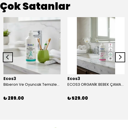
Çok Satanlar
Ecos3
Ecos3
Biberon Ve Oyuncak Temizleyici - 500 ml
ECOS3 ORGANİK BEBEK ÇAMAŞIR TEMİZLEYİCİ (1050 ML - 30 Yıkama)
₺ 289.00
₺ 529.00