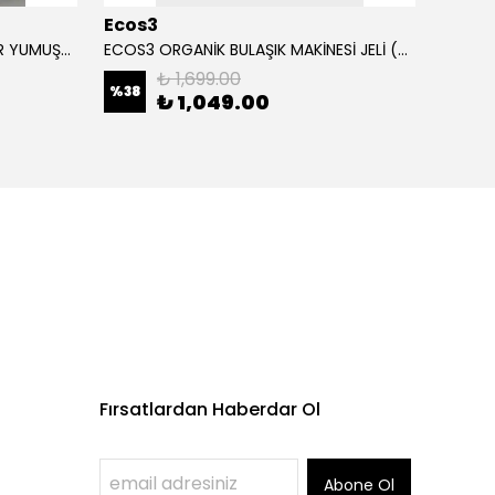
Ecos3
Ecos
ECOS3 ORGANİK BEBEK ÇAMAŞIR YUMUŞATICI (1000 ML - 40 Yıkama)
ECOS3 ORGANİK BULAŞIK MAKİNESİ JELİ (2500 ML - 100 Yıkama)
₺ 1,699.00
%
38
%
37
₺ 1,049.00
Fırsatlardan Haberdar Ol
Abone Ol