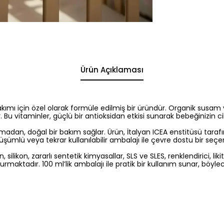
Ürün Açıklaması
ımı için özel olarak formüle edilmiş bir üründür. Organik susam y
tir. Bu vitaminler, güçlü bir antioksidan etkisi sunarak bebeğinizin 
kamadan, doğal bir bakım sağlar. Ürün, İtalyan ICEA enstitüsü tar
üşümlü veya tekrar kullanılabilir ambalajı ile çevre dostu bir seç
silikon, zararlı sentetik kimyasallar, SLS ve SLES, renklendirici, li
şturmaktadır. 100 ml’lik ambalajı ile pratik bir kullanım sunar, böyle