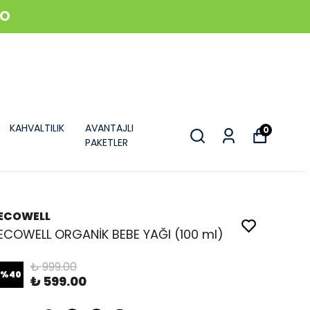
GO
KAHVALTILIK
AVANTAJLI
0
PAKETLER
ECOWELL
ECOWELL ORGANİK BEBE YAĞI (100 ml)
₺ 999.00
%
40
₺ 599.00