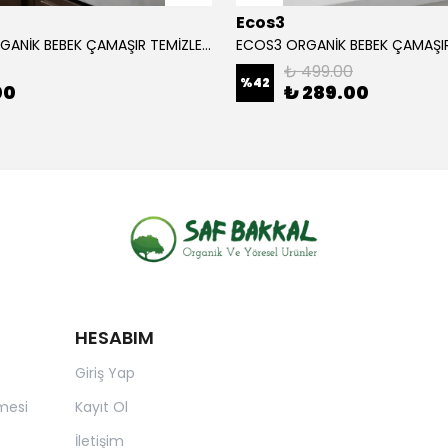
Ecos3
ECOS3 ORGANİK BEBEK ÇAMAŞIR TEMİZLEYİCİ (1050 ML - 30 Yıkama)
₺ 499.00
%
42
00
₺ 289.00
HESABIM
Giriş Yap
mesi
Kayıt Ol
İletişim