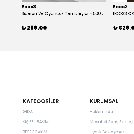
Ecos3
Ecos3
ECOWELL ORGANİK BEBEK TEMİZLEME JELİ (500 ml)
Biberon Ve Oyuncak Temizleyici - 500 ml
₺ 289.00
₺ 529.
KATEGORİLER
KURUMSAL
GIDA
Hakkımızda
KİŞİSEL BAKIM
Mesafeli Satış Sözleş
BEBEK BAKIM
Üyelik Sözleşmesi