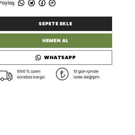
Paylaş
:
SEPETE EKLE
HEMEN AL
WHATSAPP
1000 TL üzeri
10 gün içinde
ücretsiz kargo
iade değişim