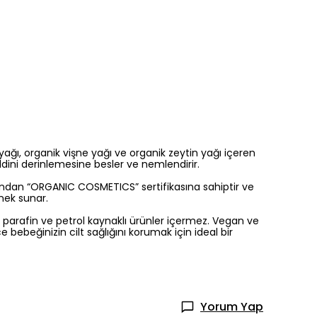
ağı, organik vişne yağı ve organik zeytin yağı içeren
cildini derinlemesine besler ve nemlendirir.
afından “ORGANIC COSMETICS” sertifikasına sahiptir ve
enek sunar.
kit parafin ve petrol kaynaklı ürünler içermez. Vegan ve
ce bebeğinizin cilt sağlığını korumak için ideal bir
Yorum Yap