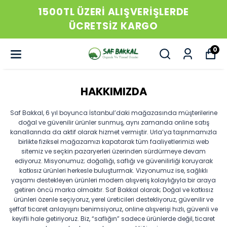
1500TL ÜZERİ ALIŞVERİŞLERDE
ÜCRETSİZ KARGO
0
HAKKIMIZDA
Saf Bakkal, 6 yıl boyunca İstanbul’daki mağazasında müşterilerine
doğal ve güvenilir ürünler sunmuş, aynı zamanda online satış
kanallarında da aktif olarak hizmet vermiştir. Urla’ya taşınmamızla
birlikte fiziksel mağazamızı kapatarak tüm faaliyetlerimizi web
sitemiz ve seçkin pazaryerleri üzerinden sürdürmeye devam
ediyoruz. Misyonumuz; doğallığı, saflığı ve güvenilirliği koruyarak
katkısız ürünleri herkesle buluşturmak. Vizyonumuz ise, sağlıklı
yaşamı destekleyen ürünleri modern alışveriş kolaylığıyla bir araya
getiren öncü marka olmaktır. Saf Bakkal olarak; Doğal ve katkısız
ürünleri özenle seçiyoruz, yerel üreticileri destekliyoruz, güvenilir ve
şeffaf ticaret anlayışını benimsiyoruz, online alışverişi hızlı, güvenli ve
keyifli hale getiriyoruz. Biz, “saflığın” sadece ürünlerde değil, ticaret