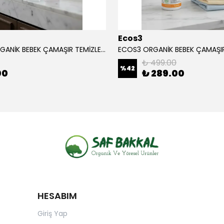
Ecos3
ECOS3 ORGANİK BEBEK ÇAMAŞIR TEMİZLEYİCİ (1050 ML - 30 Yıkama)
₺ 499.00
%
42
00
₺ 289.00
HESABIM
Giriş Yap