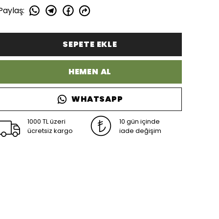
Paylaş
:
SEPETE EKLE
HEMEN AL
WHATSAPP
1000 TL üzeri
10 gün içinde
ücretsiz kargo
iade değişim