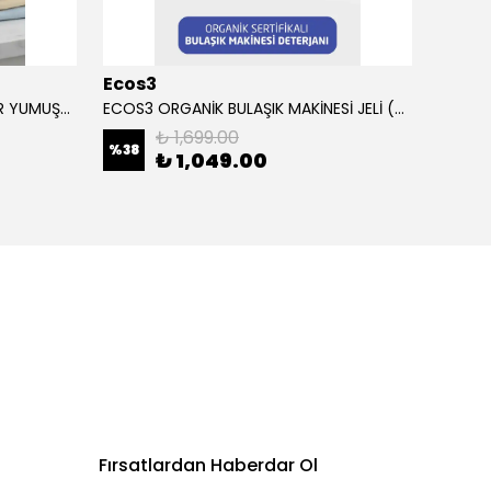
Ecos3
Ecos
ECOS3 ORGANİK BEBEK ÇAMAŞIR YUMUŞATICI (1000 ML - 40 Yıkama)
ECOS3 ORGANİK BULAŞIK MAKİNESİ JELİ (2500 ML - 100 Yıkama)
₺ 1,699.00
%
38
%
37
₺ 1,049.00
Fırsatlardan Haberdar Ol