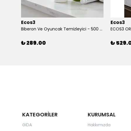
Ecos3
Ecos3
ECOWELL ORGANİK BEBEK TEMİZLEME JELİ (500 ml)
Biberon Ve Oyuncak Temizleyici - 500 ml
₺ 289.00
₺ 529.
KATEGORİLER
KURUMSAL
GIDA
Hakkımızda