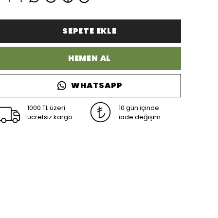
SEPETE EKLE
HEMEN AL
WHATSAPP
1000 TL üzeri
10 gün içinde
ücretsiz kargo
iade değişim