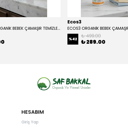
Ecos3
ECOS3 ORGANİK BEBEK ÇAMAŞIR TEMİZLEYİCİ (1050 ML - 30 Yıkama)
₺ 499.00
%
42
00
₺ 289.00
HESABIM
Giriş Yap