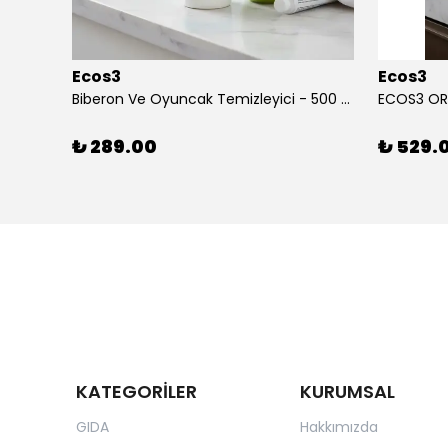
Ecos3
Ecos3
ECOWELL ORGANİK BEBEK TEMİZLEME JELİ (500 ml)
Biberon Ve Oyuncak Temizleyici - 500 ml
₺ 289.00
₺ 529.
KATEGORİLER
KURUMSAL
GIDA
Hakkımızda