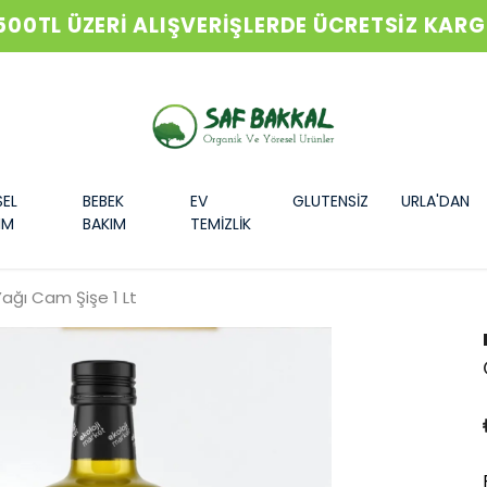
500TL ÜZERİ ALIŞVERİŞLERDE ÜCRETSİZ KAR
SEL
BEBEK
EV
GLUTENSİZ
URLA'DAN
IM
BAKIM
TEMİZLİK
ağı Cam Şişe 1 Lt