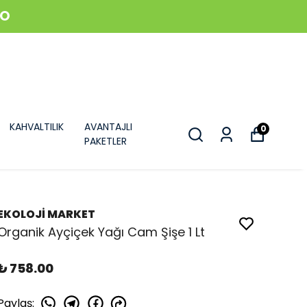
GO
KAHVALTILIK
AVANTAJLI
0
PAKETLER
EKOLOJİ MARKET
Organik Ayçiçek Yağı Cam Şişe 1 Lt
₺ 758.00
Paylaş
: