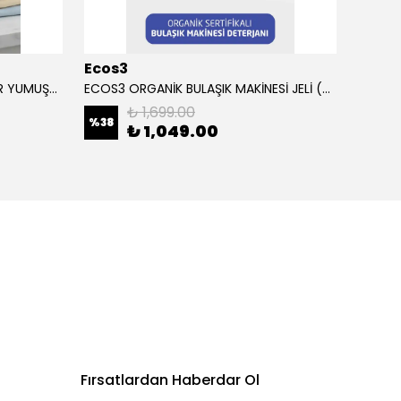
Ecos3
Ecos
ECOS3 ORGANİK BEBEK ÇAMAŞIR YUMUŞATICI (1000 ML - 40 Yıkama)
ECOS3 ORGANİK BULAŞIK MAKİNESİ JELİ (2500 ML - 100 Yıkama)
₺ 1,699.00
%
38
%
37
₺ 1,049.00
Fırsatlardan Haberdar Ol