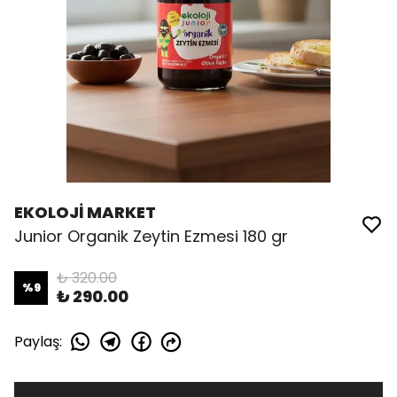
EKOLOJİ MARKET
Junior Organik Zeytin Ezmesi 180 gr
₺ 320.00
%
9
₺ 290.00
Paylaş
: