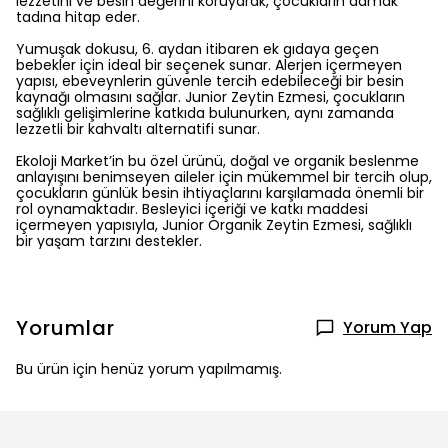
lezzetini ve besin değerini koruyarak, çocukların damak
tadına hitap eder.
Yumuşak dokusu, 6. aydan itibaren ek gıdaya geçen
bebekler için ideal bir seçenek sunar. Alerjen içermeyen
yapısı, ebeveynlerin güvenle tercih edebileceği bir besin
kaynağı olmasını sağlar. Junior Zeytin Ezmesi, çocukların
sağlıklı gelişimlerine katkıda bulunurken, aynı zamanda
lezzetli bir kahvaltı alternatifi sunar.
Ekoloji Market’in bu özel ürünü, doğal ve organik beslenme
anlayışını benimseyen aileler için mükemmel bir tercih olup,
çocukların günlük besin ihtiyaçlarını karşılamada önemli bir
rol oynamaktadır. Besleyici içeriği ve katkı maddesi
içermeyen yapısıyla, Junior Organik Zeytin Ezmesi, sağlıklı
bir yaşam tarzını destekler.
Yorumlar
Yorum Yap
Bu ürün için henüz yorum yapılmamış.