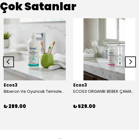
Çok Satanlar
Ecos3
Ecos3
Biberon Ve Oyuncak Temizleyici - 500 ml
ECOS3 ORGANİK BEBEK ÇAMAŞIR TEMİZLEYİCİ (1050 ML - 30 Yıkama)
₺ 289.00
₺ 529.00