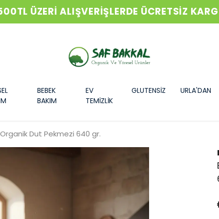
500TL ÜZERİ ALIŞVERİŞLERDE ÜCRETSİZ KAR
SEL
BEBEK
EV
GLUTENSİZ
URLA'DAN
IM
BAKIM
TEMİZLİK
Organik Dut Pekmezi 640 gr.