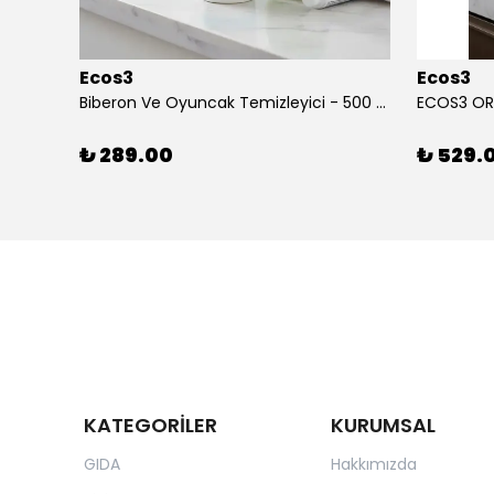
Ecos3
Ecos3
ECOWELL ORGANİK BEBEK TEMİZLEME JELİ (500 ml)
Biberon Ve Oyuncak Temizleyici - 500 ml
₺ 289.00
₺ 529.
KATEGORİLER
KURUMSAL
GIDA
Hakkımızda