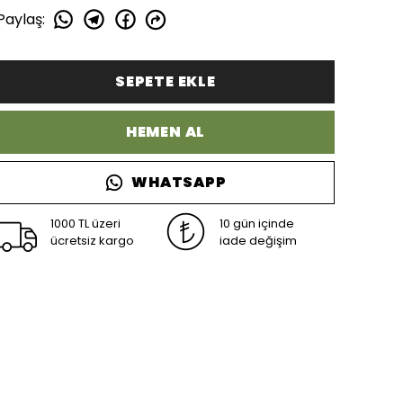
Paylaş
:
SEPETE EKLE
HEMEN AL
WHATSAPP
1000 TL üzeri
10 gün içinde
ücretsiz kargo
iade değişim