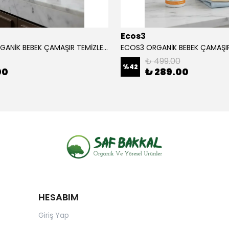
Ecos3
ECOS3 ORGANİK BEBEK ÇAMAŞIR TEMİZLEYİCİ (1050 ML - 30 Yıkama)
₺ 499.00
%
42
00
₺ 289.00
HESABIM
Giriş Yap