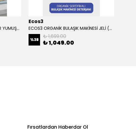
Ecos3
Ecos
ECOS3 ORGANİK BEBEK ÇAMAŞIR YUMUŞATICI (1000 ML - 40 Yıkama)
ECOS3 ORGANİK BULAŞIK MAKİNESİ JELİ (2500 ML - 100 Yıkama)
₺ 1,699.00
%
38
%
37
₺ 1,049.00
Fırsatlardan Haberdar Ol