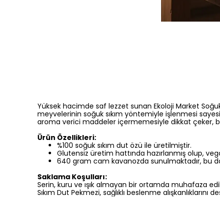
Yüksek hacimde saf lezzet sunan Ekoloji Market Soğuk
meyvelerinin soğuk sıkım yöntemiyle işlenmesi sayesind
aroma verici maddeler içermemesiyle dikkat çeker, bö
Ürün Özellikleri:
%100 soğuk sıkım dut özü ile üretilmiştir.
Glutensiz üretim hattında hazırlanmış olup, vegan
640 gram cam kavanozda sunulmaktadır, bu da ür
Saklama Koşulları:
Serin, kuru ve ışık almayan bir ortamda muhafaza edilme
Sıkım Dut Pekmezi, sağlıklı beslenme alışkanlıklarını 